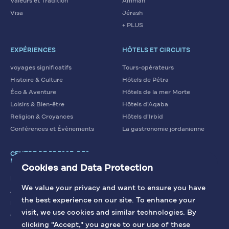
Valeurs et Tradition
Amman
Visa
Jérash
+ PLUS
EXPÉRIENCES
HÔTELS ET CIRCUITS
voyages significatifs
Tours-opérateurs
Histoire & Culture
Hôtels de Pétra
Éco & Aventure
Hôtels de la mer Morte
Loisirs & Bien-être
Hôtels d'Aqaba
Religion & Croyances
Hôtels d'Irbid
Conférences et Évènements
La gastronomie jordanienne
CENTRE DE PRESSE, DES
MÉDIAS
Cookies and Data Protection
Nouvelles
We value your privacy and want to ensure you have
Articles
the best experience on our site. To enhance your
Nous contacter
visit, we use cookies and similar technologies. By
Galerie
clicking "Accept," you agree to our use of these