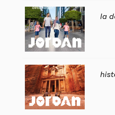
la d
hist