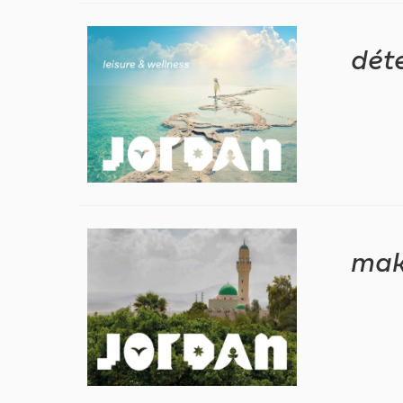
déte
mak