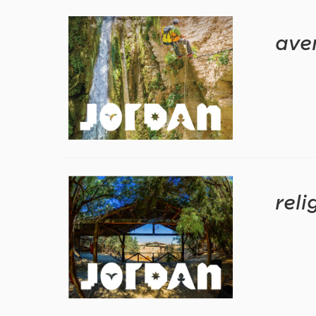
ave
reli