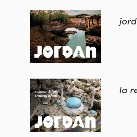
jord
la r