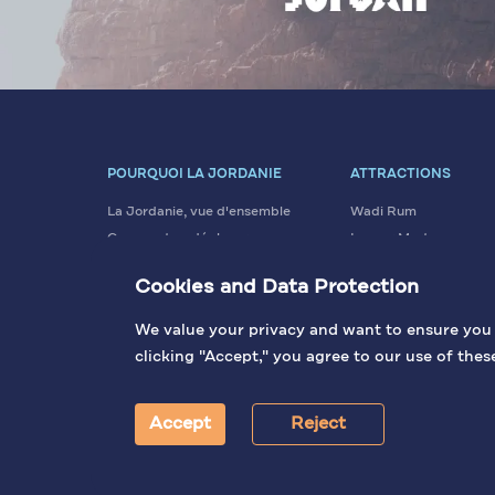
POURQUOI LA JORDANIE
ATTRACTIONS
La Jordanie, vue d'ensemble
Wadi Rum
Comment se déplacer
La mer Morte
Données essentielles
Pétra
Cookies and Data Protection
Valeurs et Tradition
Amman
Visa
Jérash
We value your privacy and want to ensure you h
+ PLUS
clicking "Accept," you agree to our use of thes
Accept
Reject
Le site officiel de l'Office du tourisme de Jordanie. © 2019 T