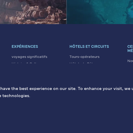
EXPÉRIENCES
HÔTELS ET CIRCUITS
CE
MÉ
voyages significatifs
Tours-opérateurs
Nou
Histoire & Culture
Hôtels de Pétra
Art
Éco & Aventure
Hôtels de la mer Morte
No
Loisirs & Bien-être
Hôtels d'Aqaba
Gal
Religion & Croyances
Hôtels d'Irbid
ave the best experience on our site. To enhance your visit, we 
Conférences et Évènements
La gastronomie jordanienne
e technologies.
ous droits réservés.