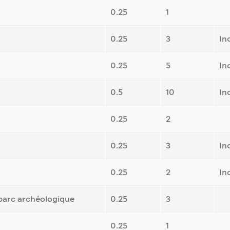
0.25
1
0.25
3
In
0.25
5
In
0.5
10
In
0.25
2
0.25
3
In
0.25
2
In
parc archéologique
0.25
3
0.25
1