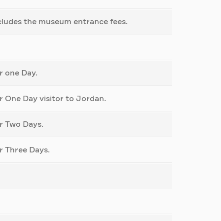
cludes the museum entrance fees.
r one Day.
r One Day visitor to Jordan.
r Two Days.
r Three Days.