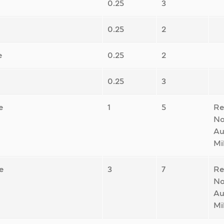
0.25
3
0.25
2
e
0.25
2
0.25
3
e
1
5
Re
No
Au
Mi
e
3
7
Re
No
Au
Mi