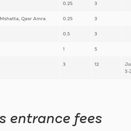
0.25
3
l Mshatta, Qasr Amra
0.25
3
0.5
3
1
5
3
12
Jo
5 
s entrance fees