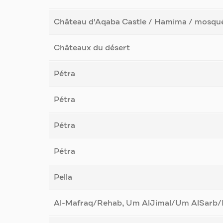
Château d'Aqaba Castle / Hamima / mosquée
Châteaux du désert
Pétra
Pétra
Pétra
Pétra
Pella
Al-Mafraq/Rehab, Um AlJimal/Um AlSarb/