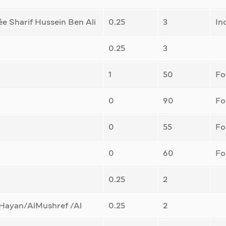
 Sharif Hussein Ben Ali
0.25
3
In
0.25
3
1
50
Fo
0
90
Fo
0
55
Fo
0
60
Fo
0.25
2
Hayan/AlMushref /Al
0.25
2