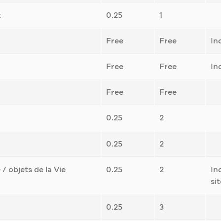
t
0.25
1
Free
Free
In
Free
Free
In
Free
Free
0.25
2
0.25
2
 objets de la Vie
0.25
2
In
si
0.25
3